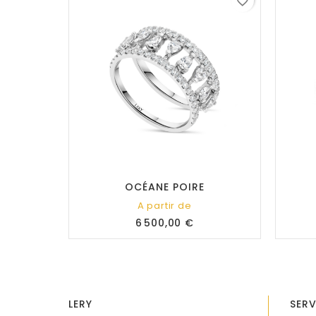
favorite_border
OCÉANE POIRE
A partir de
Prix
6 500,00 €
LERY
SERV