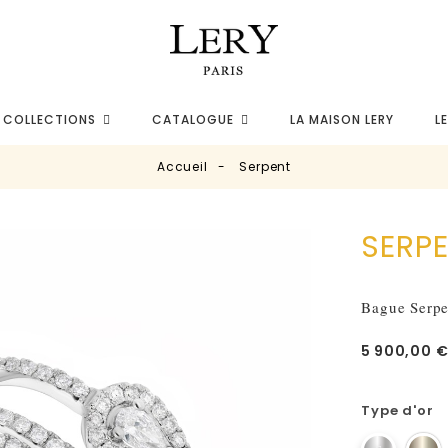
COLLECTIONS
CATALOGUE
LA MAISON LERY
L
Accueil
Serpent
fullscreen
fullscreen
fullscreen
SERP
Bague Serpen
5 900,00 
Type d'or