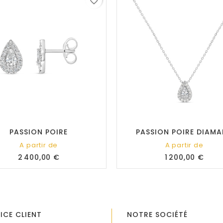
favorite_border
PASSION POIRE
PASSION POIRE DIAM
A partir de
A partir de
Prix
Prix
2 400,00 €
1 200,00 €
ICE CLIENT
NOTRE SOCIÉTÉ