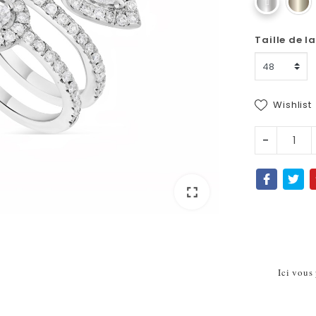
Taille de l
Wishlist
-
fullscreen
fullscreen
Ici vous