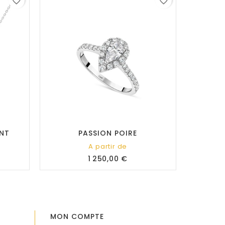
favorite_border
favorite_border
ANT
PASSION POIRE
A partir de
Prix
1 250,00 €
MON COMPTE