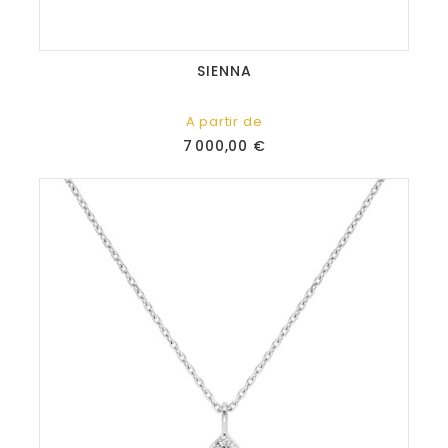
SIENNA
A partir de
Prix
7 000,00 €