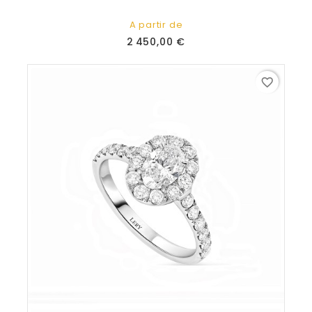
A partir de
Prix
2 450,00 €
favorite_border