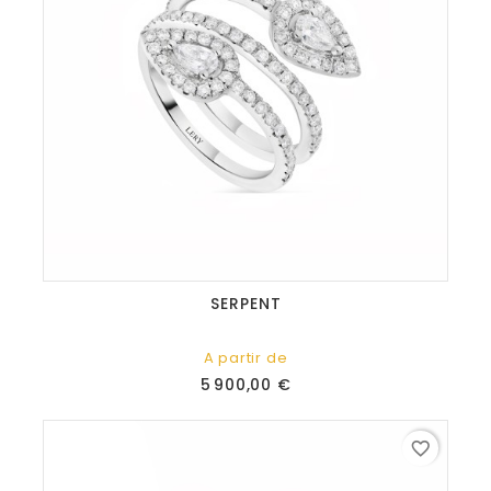
SERPENT
A partir de
Prix
5 900,00 €
favorite_border