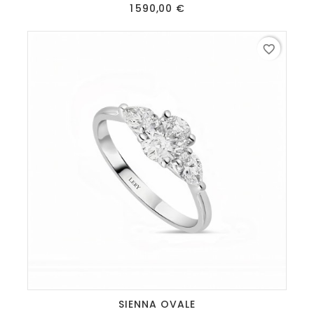
Prix
1 590,00 €
favorite_border
SIENNA OVALE