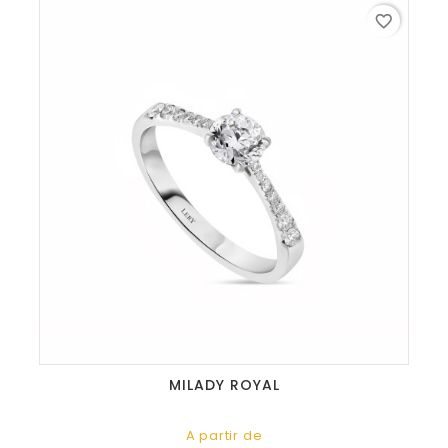
favorite_border
MILADY ROYAL
A partir de