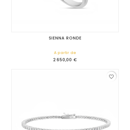
SIENNA RONDE
A partir de
Prix
2 650,00 €
favorite_border