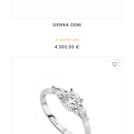
SIENNA DEMI
A partir de
Prix
4 300,00 €
favorite_border