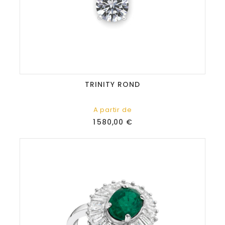
TRINITY ROND
A partir de
Prix
1 580,00 €