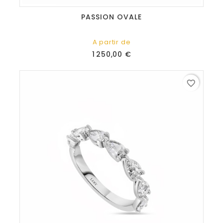
PASSION OVALE
A partir de
Prix
1 250,00 €
favorite_border